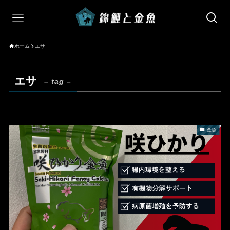
ホーム
エサ
エサ
– tag –
金魚